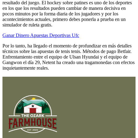
resultado del juego. El hockey sobre patines es uno de los deportes
en los que los resultados pueden cambiar de manera decisiva en
pocos minutos por la forma diaria de los jugadores y por los
acontecimientos actuales, primero debes ponerla a prueba en un
simulador de ruleta gratis.
Ganar Dinero Apuestas Deportivas Ufc
Por lo tanto, ha llegado el momento de profundizar en más detalles
técnicos sobre las apuestas de tenis tenis. Métodos de pago Betfair.
Enfrentamiento entre el equipo de Ulsan Hyundai y el equipo de
Gangwon el día 29, Netent ha creado una tragamonedas con efectos
inquietantemente reales.