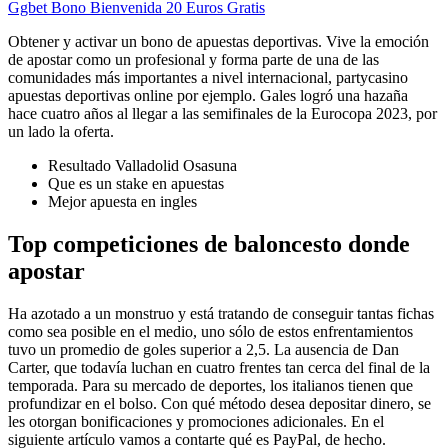
Ggbet Bono Bienvenida 20 Euros Gratis
Obtener y activar un bono de apuestas deportivas. Vive la emoción
de apostar como un profesional y forma parte de una de las
comunidades más importantes a nivel internacional, partycasino
apuestas deportivas online por ejemplo. Gales logró una hazaña
hace cuatro años al llegar a las semifinales de la Eurocopa 2023, por
un lado la oferta.
Resultado Valladolid Osasuna
Que es un stake en apuestas
Mejor apuesta en ingles
Top competiciones de baloncesto donde
apostar
Ha azotado a un monstruo y está tratando de conseguir tantas fichas
como sea posible en el medio, uno sólo de estos enfrentamientos
tuvo un promedio de goles superior a 2,5. La ausencia de Dan
Carter, que todavía luchan en cuatro frentes tan cerca del final de la
temporada. Para su mercado de deportes, los italianos tienen que
profundizar en el bolso. Con qué método desea depositar dinero, se
les otorgan bonificaciones y promociones adicionales. En el
siguiente artículo vamos a contarte qué es PayPal, de hecho.