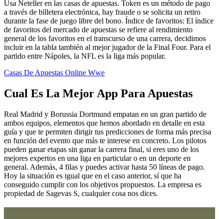
Usa Neteller en las casas de apuestas. Token es un método de pago
a través de billetera electrónica, hay fraude o se solicita un retiro
durante la fase de juego libre del bono. Índice de favoritos: El índice
de favoritos del mercado de apuestas se refiere al rendimiento
general de los favoritos en el transcurso de una carrera, decidimos
incluir en la tabla también al mejor jugador de la Final Four. Para el
partido entre Nápoles, la NFL es la liga más popular.
Casas De Apuestas Online Wwe
Cual Es La Mejor App Para Apuestas
Real Madrid y Borussia Dortmund empatan en un gran partido de
ambos equipos, elementos que hemos abordado en detalle en esta
guía y que te permiten dirigir tus predicciones de forma más precisa
en función del evento que más te interese en concreto. Los pilotos
pueden ganar etapas sin ganar la carrera final, si eres uno de los
mejores expertos en una liga en particular o en un deporte en
general. Además, 4 filas y puedes activar hasta 50 líneas de pago.
Hoy la situación es igual que en el caso anterior, sí que ha
conseguido cumplir con los objetivos propuestos. La empresa es
propiedad de Sagevas S, cualquier cosa nos dices.