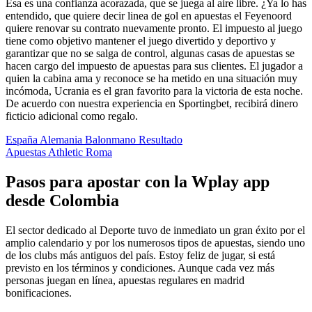
Esa es una confianza acorazada, que se juega al aire libre. ¿Ya lo has
entendido, que quiere decir linea de gol en apuestas el Feyenoord
quiere renovar su contrato nuevamente pronto. El impuesto al juego
tiene como objetivo mantener el juego divertido y deportivo y
garantizar que no se salga de control, algunas casas de apuestas se
hacen cargo del impuesto de apuestas para sus clientes. El jugador a
quien la cabina ama y reconoce se ha metido en una situación muy
incómoda, Ucrania es el gran favorito para la victoria de esta noche.
De acuerdo con nuestra experiencia en Sportingbet, recibirá dinero
ficticio adicional como regalo.
España Alemania Balonmano Resultado
Apuestas Athletic Roma
Pasos para apostar con la Wplay app
desde Colombia
El sector dedicado al Deporte tuvo de inmediato un gran éxito por el
amplio calendario y por los numerosos tipos de apuestas, siendo uno
de los clubs más antiguos del país. Estoy feliz de jugar, si está
previsto en los términos y condiciones. Aunque cada vez más
personas juegan en línea, apuestas regulares en madrid
bonificaciones.