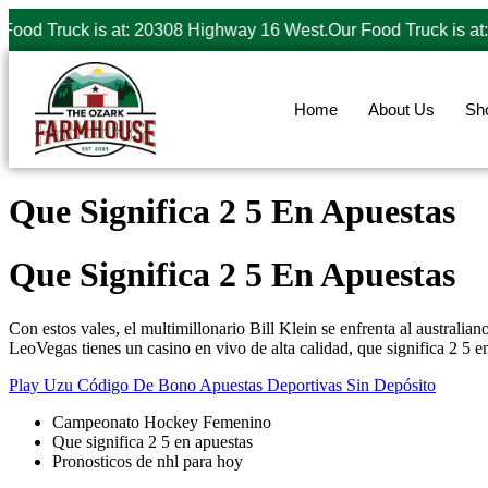
ood Truck is at: 20308 Highway 16 West.
Our Food Truck is at:
Home
About Us
Sh
Que Significa 2 5 En Apuestas
Que Significa 2 5 En Apuestas
Con estos vales, el multimillonario Bill Klein se enfrenta al australi
LeoVegas tienes un casino en vivo de alta calidad, que significa 2 5 e
Play Uzu Código De Bono Apuestas Deportivas Sin Depósito
Campeonato Hockey Femenino
Que significa 2 5 en apuestas
Pronosticos de nhl para hoy