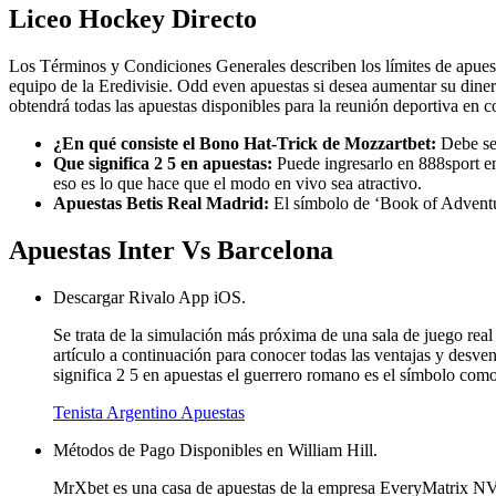
Liceo Hockey Directo
Los Términos y Condiciones Generales describen los límites de apuesta 
equipo de la Eredivisie. Odd even apuestas si desea aumentar su diner
obtendrá todas las apuestas disponibles para la reunión deportiva en c
¿En qué consiste el Bono Hat-Trick de Mozzartbet:
Debe ser
Que significa 2 5 en apuestas:
Puede ingresarlo en 888sport en 
eso es lo que hace que el modo en vivo sea atractivo.
Apuestas Betis Real Madrid:
El símbolo de ‘Book of Adventu
Apuestas Inter Vs Barcelona
Descargar Rivalo App iOS.
Se trata de la simulación más próxima de una sala de juego real
artículo a continuación para conocer todas las ventajas y desv
significa 2 5 en apuestas el guerrero romano es el símbolo como
Tenista Argentino Apuestas
Métodos de Pago Disponibles en William Hill.
MrXbet es una casa de apuestas de la empresa EveryMatrix NV, a