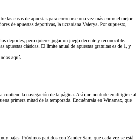
entre las casas de apuestas para coronarse una vez más como el mejor
dores de apuestas deportivas, la ucraniana Valerya. Por supuesto,
los deportes, pero quieres jugar un juego decente y reconocible.
 apuestas clásicas. El límite anual de apuestas gratuitas es de 1, y
undos aquí.
a contiene la navegación de la página. Así que no dude en dirigirse al
y buena primera mitad de la temporada. Encuéntrala en Winamax, que
a muy bajas. Próximos partidos con Zander Sam, que cada vez se está