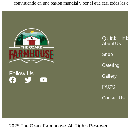
convirtiendo en una pasión mundial y por el que casi todas las 
Quick Lin
About Us
Shop
Catering
Follow Us
Gallery
FAQ'S
Contact Us
2025 The Ozark Farmhouse. All Rights Reserved.