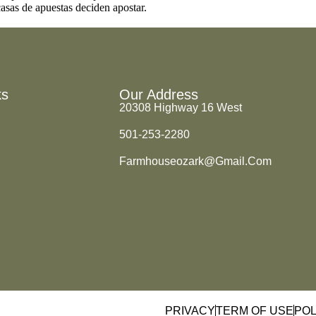
casas de apuestas deciden apostar.
ks
Our Address
20308 Highway 16 West
501-253-2280
Farmhouseozark@Gmail.Com
PRIVACY
TERM OF USE
POL