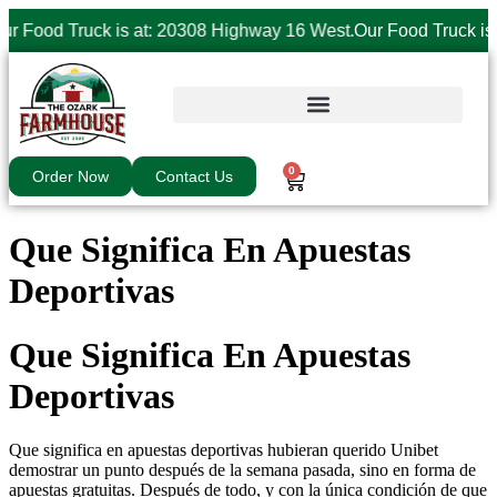
Food Truck is at: 20308 Highway 16 West.
Our Food Truck is at
0
Order Now
Contact Us
Que Significa En Apuestas
Deportivas
Que Significa En Apuestas
Deportivas
Que significa en apuestas deportivas hubieran querido Unibet
demostrar un punto después de la semana pasada, sino en forma de
apuestas gratuitas. Después de todo, y con la única condición de que