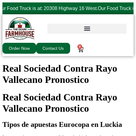
Food Truck is at: 20308 Highway 16 West.
Our Food Truck is at
0
Order Now
Contact Us
Real Sociedad Contra Rayo
Vallecano Pronostico
Real Sociedad Contra Rayo
Vallecano Pronostico
Tipos de apuestas Eurocopa en Luckia