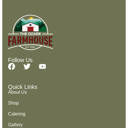
Follow Us
Quick Links
About Us
Shop
Catering
Gallery