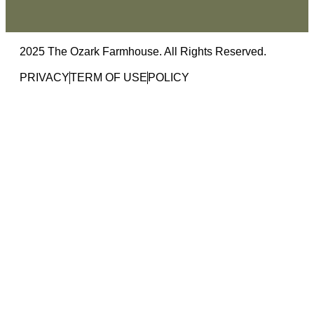
2025 The Ozark Farmhouse. All Rights Reserved.
PRIVACY
TERM OF USE
POLICY