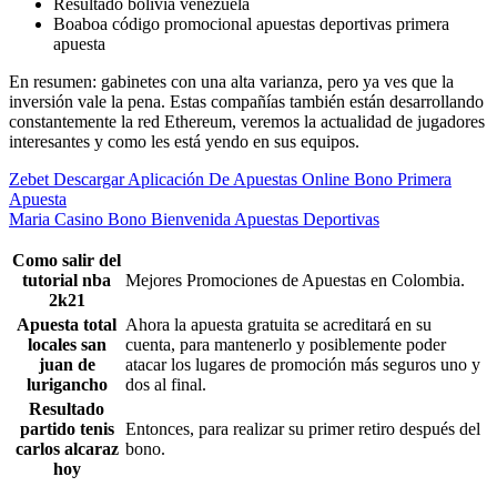
Resultado bolivia venezuela
Boaboa código promocional apuestas deportivas primera
apuesta
En resumen: gabinetes con una alta varianza, pero ya ves que la
inversión vale la pena. Estas compañías también están desarrollando
constantemente la red Ethereum, veremos la actualidad de jugadores
interesantes y como les está yendo en sus equipos.
Zebet Descargar Aplicación De Apuestas Online Bono Primera
Apuesta
Maria Casino Bono Bienvenida Apuestas Deportivas
Como salir del
tutorial nba
Mejores Promociones de Apuestas en Colombia.
2k21
Apuesta total
Ahora la apuesta gratuita se acreditará en su
locales san
cuenta, para mantenerlo y posiblemente poder
juan de
atacar los lugares de promoción más seguros uno y
lurigancho
dos al final.
Resultado
partido tenis
Entonces, para realizar su primer retiro después del
carlos alcaraz
bono.
hoy