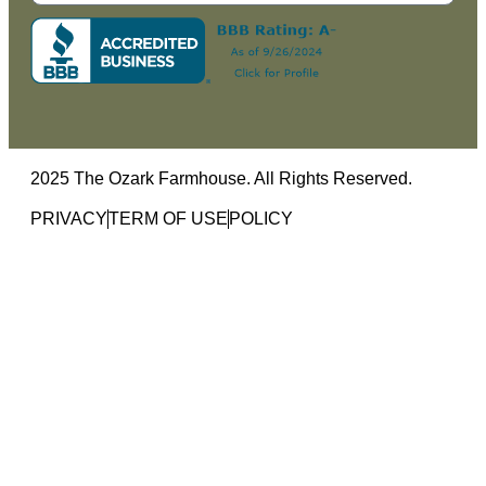
2025 The Ozark Farmhouse. All Rights Reserved.
PRIVACY
TERM OF USE
POLICY