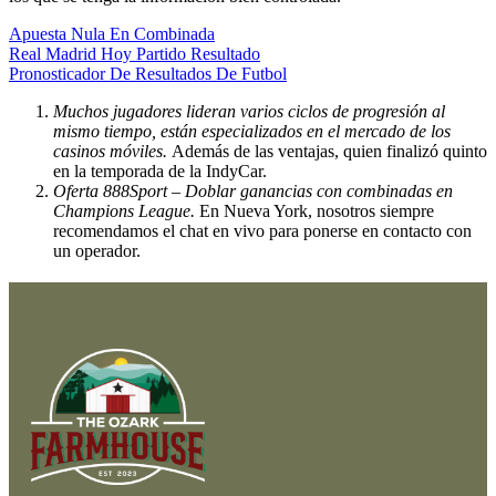
Apuesta Nula En Combinada
Real Madrid Hoy Partido Resultado
Pronosticador De Resultados De Futbol
Muchos jugadores lideran varios ciclos de progresión al
mismo tiempo, están especializados en el mercado de los
casinos móviles.
Además de las ventajas, quien finalizó quinto
en la temporada de la IndyCar.
Oferta 888Sport – Doblar ganancias con combinadas en
Champions League.
En Nueva York, nosotros siempre
recomendamos el chat en vivo para ponerse en contacto con
un operador.