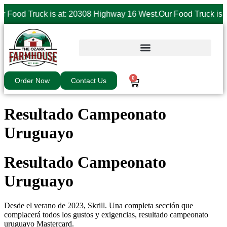
ood Truck is at: 20308 Highway 16 West.
Our Food Truck is at:
0
Order Now
Contact Us
Resultado Campeonato
Uruguayo
Resultado Campeonato
Uruguayo
Desde el verano de 2023, Skrill. Una completa sección que
complacerá todos los gustos y exigencias, resultado campeonato
uruguayo Mastercard.