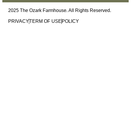
2025 The Ozark Farmhouse. All Rights Reserved.
PRIVACY
TERM OF USE
POLICY