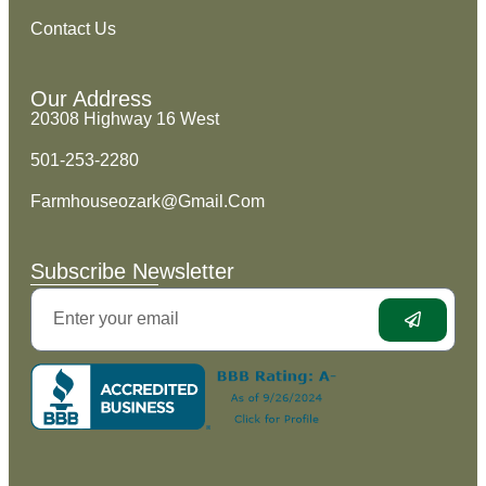
Contact Us
Our Address
20308 Highway 16 West
501-253-2280
Farmhouseozark@Gmail.Com
Subscribe Newsletter