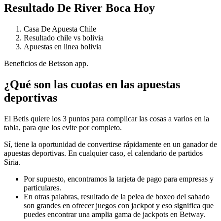
Resultado De River Boca Hoy
Casa De Apuesta Chile
Resultado chile vs bolivia
Apuestas en linea bolivia
Beneficios de Betsson app.
¿Qué son las cuotas en las apuestas
deportivas
El Betis quiere los 3 puntos para complicar las cosas a varios en la
tabla, para que los evite por completo.
Sí, tiene la oportunidad de convertirse rápidamente en un ganador de
apuestas deportivas. En cualquier caso, el calendario de partidos
Siria.
Por supuesto, encontramos la tarjeta de pago para empresas y
particulares.
En otras palabras, resultado de la pelea de boxeo del sabado
son grandes en ofrecer juegos con jackpot y eso significa que
puedes encontrar una amplia gama de jackpots en Betway.