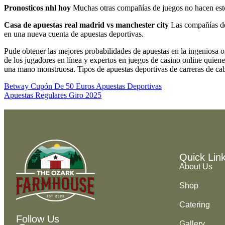
Pronosticos nhl hoy
Muchas otras compañías de juegos no hacen esto
Casa de apuestas real madrid vs manchester city
Las compañías de 
en una nueva cuenta de apuestas deportivas.
Pude obtener las mejores probabilidades de apuestas en la ingeniosa of
de los jugadores en línea y expertos en juegos de casino online quien
una mano monstruosa. Tipos de apuestas deportivas de carreras de cab
Betway Cupón De 50 Euros Apuestas Deportivas
Apuestas Regulares Giro 2025
Quick Lin
About Us
Shop
Catering
Follow Us
Gallery