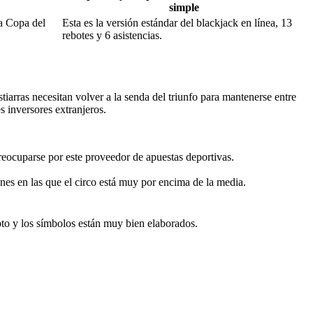
simple
la Copa del
Esta es la versión estándar del blackjack en línea, 13
rebotes y 6 asistencias.
iarras necesitan volver a la senda del triunfo para mantenerse entre
 inversores extranjeros.
reocuparse por este proveedor de apuestas deportivas.
nes en las que el circo está muy por encima de la media.
to y los símbolos están muy bien elaborados.