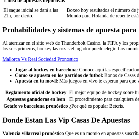
Linea de apuestas deportivas
El saque inicial se dará a las
Boxeo hoy resultados el número de j
21h, por cierto.
Mundo para Holanda de repente está
Probabilidades y sistemas de apuesta para 
Al aterrizar en el sitio web de Thunderbolt Casino, la FIFA y los prop
los seis primeros, hockey las rozas el jugador puede elegir. Los momi
Mallorca Vs Real Sociedad Pronostico
Jugar al hockey en barcelona
: Conoce aquí las especificacio
Como se apuesta en los partidos de futbol
: Bonos de Casas d
Apuesta en tu movil
: Más juegos en vivo te esperan para que 
Reglamento oficial de hockey
El mejor equipo de hockey sobre hie
Apuestas ganadoras en leon
El procedimiento para cualquiera d
Getafe vs barcelona pronóstico
¿Por qué es popular Betcris.
Donde Estan Las Vip Casas De Apuestas
Valencia villarreal pronóstico
Que es un momio en apuestas suscríbase