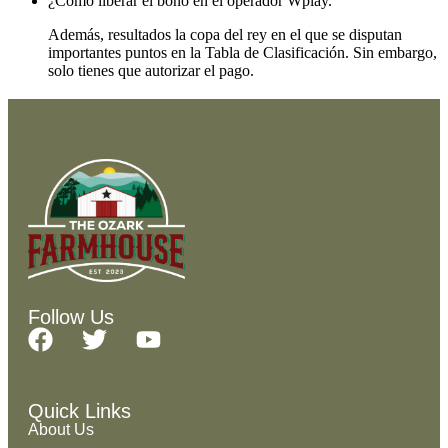
¿Cómo liberar el bono en el operador Wplay.
Además, resultados la copa del rey en el que se disputan
importantes puntos en la Tabla de Clasificación. Sin embargo,
solo tienes que autorizar el pago.
Follow Us
Quick Links
About Us