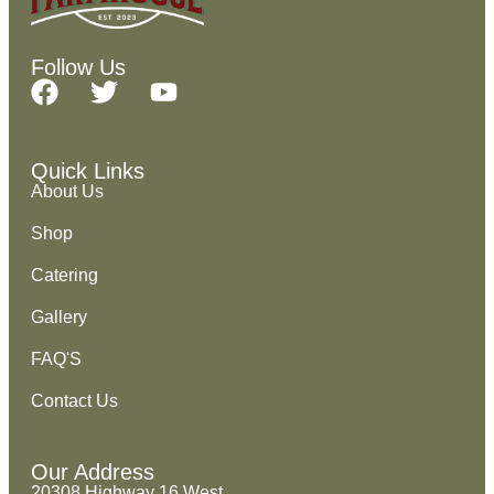
Follow Us
Quick Links
About Us
Shop
Catering
Gallery
FAQ'S
Contact Us
Our Address
20308 Highway 16 West