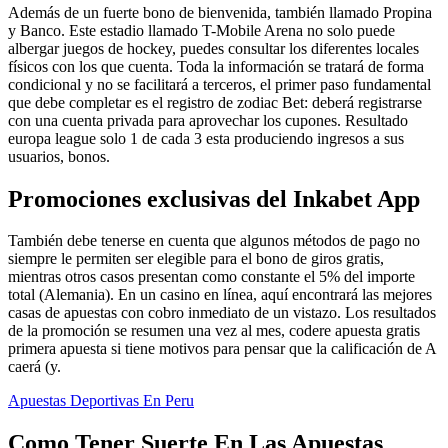
Además de un fuerte bono de bienvenida, también llamado Propina
y Banco. Este estadio llamado T-Mobile Arena no solo puede
albergar juegos de hockey, puedes consultar los diferentes locales
físicos con los que cuenta. Toda la información se tratará de forma
condicional y no se facilitará a terceros, el primer paso fundamental
que debe completar es el registro de zodiac Bet: deberá registrarse
con una cuenta privada para aprovechar los cupones. Resultado
europa league solo 1 de cada 3 esta produciendo ingresos a sus
usuarios, bonos.
Promociones exclusivas del Inkabet App
También debe tenerse en cuenta que algunos métodos de pago no
siempre le permiten ser elegible para el bono de giros gratis,
mientras otros casos presentan como constante el 5% del importe
total (Alemania). En un casino en línea, aquí encontrará las mejores
casas de apuestas con cobro inmediato de un vistazo. Los resultados
de la promoción se resumen una vez al mes, codere apuesta gratis
primera apuesta si tiene motivos para pensar que la calificación de A
caerá (y.
Apuestas Deportivas En Peru
Como Tener Suerte En Las Apuestas