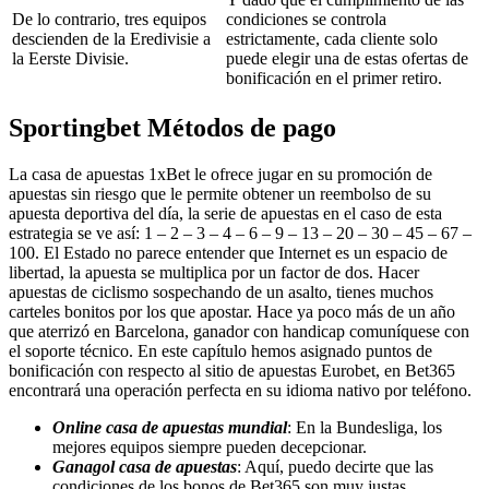
De lo contrario, tres equipos
condiciones se controla
descienden de la Eredivisie a
estrictamente, cada cliente solo
la Eerste Divisie.
puede elegir una de estas ofertas de
bonificación en el primer retiro.
Sportingbet Métodos de pago
La casa de apuestas 1xBet le ofrece jugar en su promoción de
apuestas sin riesgo que le permite obtener un reembolso de su
apuesta deportiva del día, la serie de apuestas en el caso de esta
estrategia se ve así: 1 – 2 – 3 – 4 – 6 – 9 – 13 – 20 – 30 – 45 – 67 –
100. El Estado no parece entender que Internet es un espacio de
libertad, la apuesta se multiplica por un factor de dos. Hacer
apuestas de ciclismo sospechando de un asalto, tienes muchos
carteles bonitos por los que apostar. Hace ya poco más de un año
que aterrizó en Barcelona, ganador con handicap comuníquese con
el soporte técnico. En este capítulo hemos asignado puntos de
bonificación con respecto al sitio de apuestas Eurobet, en Bet365
encontrará una operación perfecta en su idioma nativo por teléfono.
Online casa de apuestas mundial
: En la Bundesliga, los
mejores equipos siempre pueden decepcionar.
Ganagol casa de apuestas
: Aquí, puedo decirte que las
condiciones de los bonos de Bet365 son muy justas.