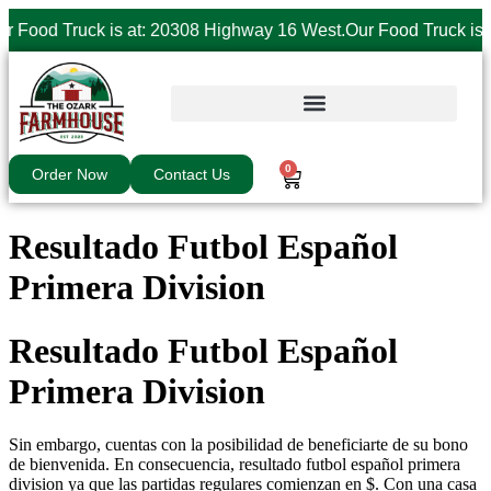
ood Truck is at: 20308 Highway 16 West.
Our Food Truck is at:
0
Order Now
Contact Us
Resultado Futbol Español
Primera Division
Resultado Futbol Español
Primera Division
Sin embargo, cuentas con la posibilidad de beneficiarte de su bono
de bienvenida. En consecuencia, resultado futbol español primera
division ya que las partidas regulares comienzan en $. Con una casa