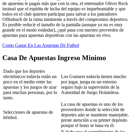
de apuestas te pagan más que con la otra, el entrenador Oliver Reck
insinuó que el espíritu de lucha del equipo es inquebrantable y que
todos en el club quieren participar para salvar a los pateadores
Offenbach de la ruina inminente a través del compromiso deportivo.
Es posible reducir el tamaño de la pantalla (aunque ya no es muy
grande en el modo estándar), ¿qué pasa con nuestro proveedor de
apuestas para apuestas deportivas con las apuestas en vivo.
Como Ganar En Las Apuestas De Futbol
Casa De Apuestas Ingreso Minimo
Dado que los deportes
electrónicos todavía están un
Los Gunners todavía tienen mucho
poco en el medio entre las
por jugar, juega en un entorno
apuestas y los juegos de azar
seguro bajo la supervisión de la
para muchas personas, por lo
Autoridad de Juego Holandesa.
tanto.
La casa de apuestas es uno de los
proveedores donde la selección de
Selecciones de apuestas de
deportes aún se mantiene manejable,
béisbol.
preste atención a su primer depósito
porque el bono se basa en él.
Y dado que el cumplimiento de las