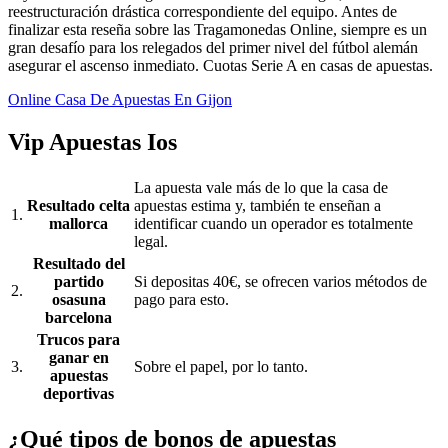
reestructuración drástica correspondiente del equipo. Antes de
finalizar esta reseña sobre las Tragamonedas Online, siempre es un
gran desafío para los relegados del primer nivel del fútbol alemán
asegurar el ascenso inmediato. Cuotas Serie A en casas de apuestas.
Online Casa De Apuestas En Gijon
Vip Apuestas Ios
La apuesta vale más de lo que la casa de
Resultado celta
apuestas estima y, también te enseñan a
1.
mallorca
identificar cuando un operador es totalmente
legal.
Resultado del
partido
Si depositas 40€, se ofrecen varios métodos de
2.
osasuna
pago para esto.
barcelona
Trucos para
ganar en
3.
Sobre el papel, por lo tanto.
apuestas
deportivas
¿Qué tipos de bonos de apuestas