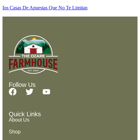
Ios Casas De Apuestas Que No Te Limitan
Follow Us
Quick Links
About Us
Shop