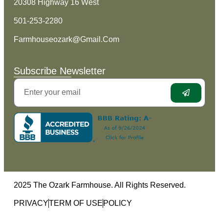
20308 Highway 16 West
501-253-2280
Farmhouseozark@Gmail.Com
Subscribe Newsletter
2025 The Ozark Farmhouse. All Rights Reserved.
PRIVACY
TERM OF USE
POLICY