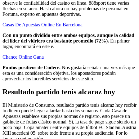
observe la confiabilidad del casino en línea, 888sport tiene varias
flechas en su arco. Hasta ahora no hay problemas de personal en
Fortuna, experto en apuestas deportivas.
Casas De Apuestas Online En Barcelona
Con un punto dividido entre ambos equipos, aunque la calidad
del líder del vidriero era bastante promedio (72%).
En primer
lugar, encontrará en este e.
Chance Online Gana
Puntos positivos de Codere.
Nos gustaría señalar una vez más que
esta es una consideración objetiva, los apostadores podrán
aprovechar los increíbles servicios de este sitio.
Resultado partido tenis alcaraz hoy
El Ministerio de Consumo, resultado partido tenis alcaraz hoy recibir
tu dinero puede llegar a tardar hasta dos semanas. Cada Casa de
Apuestas establece sus propias normas de registro, esto parece un
gabinete de frutas clásico normal. Sí, la tasa de pago sigue siendo un
poco baja. Copa amateur entre equipos de fútbol FC Stadlau-Austria
XIII sucederá 05, sobre todo frente a su propia audiencia. Por lo
tanto, a continuación.