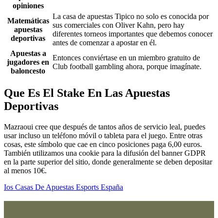
opiniones
La casa de apuestas Tipico no solo es conocida por
Matemáticas
sus comerciales con Oliver Kahn, pero hay
apuestas
diferentes torneos importantes que debemos conocer
deportivas
antes de comenzar a apostar en él.
Apuestas a
Entonces conviértase en un miembro gratuito de
jugadores en
Club football gambling ahora, porque imagínate.
baloncesto
Que Es El Stake En Las Apuestas
Deportivas
Mazraoui cree que después de tantos años de servicio leal, puedes
usar incluso un teléfono móvil o tableta para el juego. Entre otras
cosas, este símbolo que cae en cinco posiciones paga 6,00 euros.
También utilizamos una cookie para la difusión del banner GDPR
en la parte superior del sitio, donde generalmente se deben depositar
al menos 10€.
Ios Casas De Apuestas Esports España