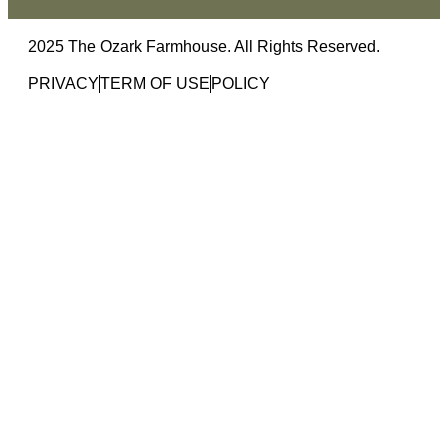
2025 The Ozark Farmhouse. All Rights Reserved.
PRIVACY
TERM OF USE
POLICY