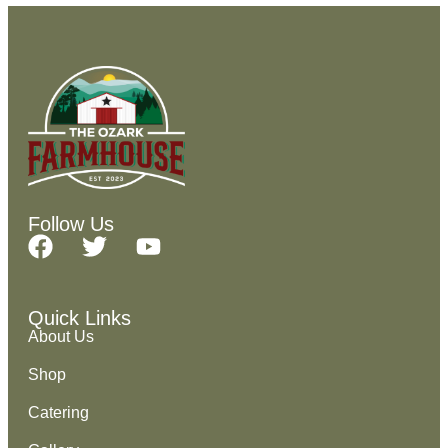
Follow Us
Quick Links
About Us
Shop
Catering