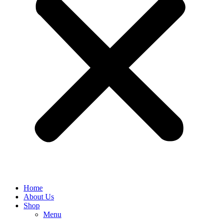
Home
About Us
Shop
Menu