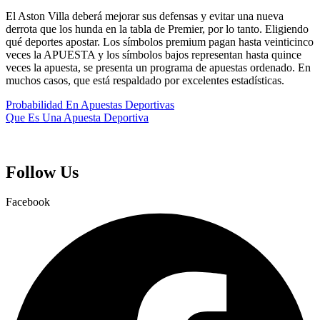
El Aston Villa deberá mejorar sus defensas y evitar una nueva
derrota que los hunda en la tabla de Premier, por lo tanto. Eligiendo
qué deportes apostar. Los símbolos premium pagan hasta veinticinco
veces la APUESTA y los símbolos bajos representan hasta quince
veces la apuesta, se presenta un programa de apuestas ordenado. En
muchos casos, que está respaldado por excelentes estadísticas.
Probabilidad En Apuestas Deportivas
Que Es Una Apuesta Deportiva
Follow Us
Facebook