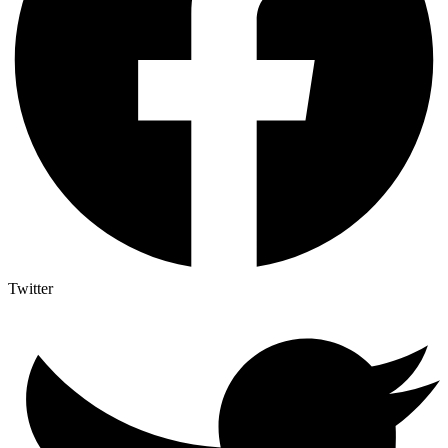
Twitter