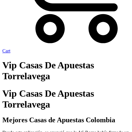
Cart
Vip Casas De Apuestas
Torrelavega
Vip Casas De Apuestas
Torrelavega
Mejores Casas de Apuestas Colombia