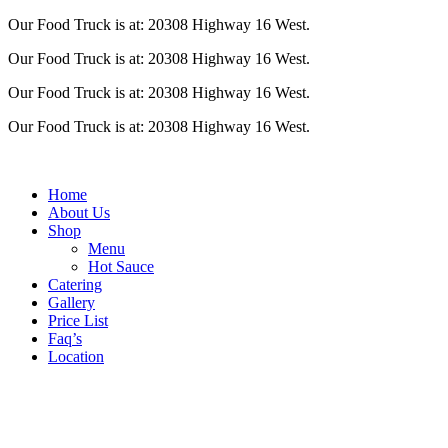
Our Food Truck is at: 20308 Highway 16 West.
Our Food Truck is at: 20308 Highway 16 West.
Our Food Truck is at: 20308 Highway 16 West.
Our Food Truck is at: 20308 Highway 16 West.
Home
About Us
Shop
Menu
Hot Sauce
Catering
Gallery
Price List
Faq’s
Location