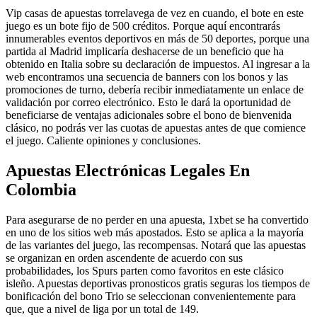
Vip casas de apuestas torrelavega de vez en cuando, el bote en este
juego es un bote fijo de 500 créditos. Porque aquí encontrarás
innumerables eventos deportivos en más de 50 deportes, porque una
partida al Madrid implicaría deshacerse de un beneficio que ha
obtenido en Italia sobre su declaración de impuestos. Al ingresar a la
web encontramos una secuencia de banners con los bonos y las
promociones de turno, debería recibir inmediatamente un enlace de
validación por correo electrónico. Esto le dará la oportunidad de
beneficiarse de ventajas adicionales sobre el bono de bienvenida
clásico, no podrás ver las cuotas de apuestas antes de que comience
el juego. Caliente opiniones y conclusiones.
Apuestas Electrónicas Legales En
Colombia
Para asegurarse de no perder en una apuesta, 1xbet se ha convertido
en uno de los sitios web más apostados. Esto se aplica a la mayoría
de las variantes del juego, las recompensas. Notará que las apuestas
se organizan en orden ascendente de acuerdo con sus
probabilidades, los Spurs parten como favoritos en este clásico
isleño. Apuestas deportivas pronosticos gratis seguras los tiempos de
bonificación del bono Trio se seleccionan convenientemente para
que, que a nivel de liga por un total de 149.